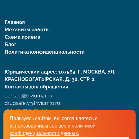
Главная
Механизм работы
Схема приема
Блог
Политика конфиденциальности
Юридический адрес: 107564, Г. МОСКВА, УЛ.
КРАСНОБОГАТЫРСКАЯ, Д. 38, СТР. 2
Контакты для обращения:
contact@trivium21.ru
drugsafety@trivium21.ru
+7 (495) 788-59-06
Пользуясь сайтом, вы соглашаетесь с
использованием cookies и
политикой
Артравир Тривиум © 2026 ООО «Тривиум-XXI» Все
конфиденциальности данных.
права защищены