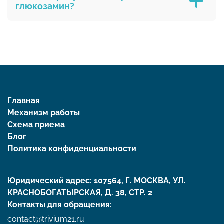
работать:
глюкозамин?
Глюкозамин в чистом виде почти не
встречается в еде,
Главная
Механизм работы
Схема приема
Блог
Политика конфиденциальности
Юридический адрес: 107564, Г. МОСКВА, УЛ.
КРАСНОБОГАТЫРСКАЯ, Д. 38, СТР. 2
Контакты для обращения:
contact@trivium21.ru