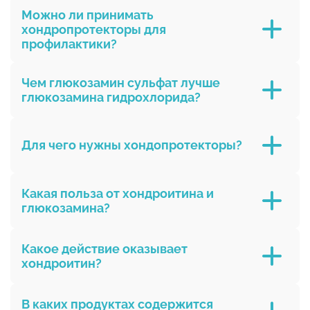
здоровья суставов.
Можно ли принимать
хондропротекторы для
профилактики?
Да,
Чем глюкозамин сульфат лучше
глюкозамина гидрохлорида?
Для чего нужны хондопротекторы?
именно с
Хондропротекторы нужны для защиты и
Какая польза от хондроитина и
глюкозамина сульфатом.
питания суставов.
глюкозамина?
сохранять
Какое действие оказывает
здоровье суставов и ускорять их
хондроитин?
восстановление:
Хондроитин помогает суставам лучше
В каких продуктах содержится