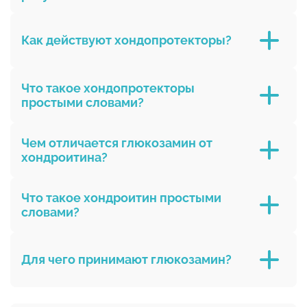
2-4
Как действуют хондопротекторы?
недели.
Хондропротекторы действуют постепенно:
Что такое хондопротекторы
простыми словами?
Хондропротекторы
Чем отличается глюкозамин от
хондроитина?
оба нужны для
Что такое хондроитин простыми
здоровья суставов,
словами?
Хондроитин
Для чего принимают глюкозамин?
Глюкозамин принимают для поддержки