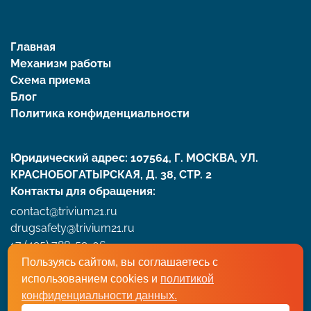
Главная
Механизм работы
Схема приема
Блог
Политика конфиденциальности
Юридический адрес: 107564, Г. МОСКВА, УЛ.
КРАСНОБОГАТЫРСКАЯ, Д. 38, СТР. 2
Контакты для обращения:
contact@trivium21.ru
drugsafety@trivium21.ru
+7 (495) 788-59-06
Пользуясь сайтом, вы соглашаетесь с
использованием cookies и
политикой
Артравир Тривиум © 2026 ООО «Тривиум-XXI» Все
конфиденциальности данных.
права защищены